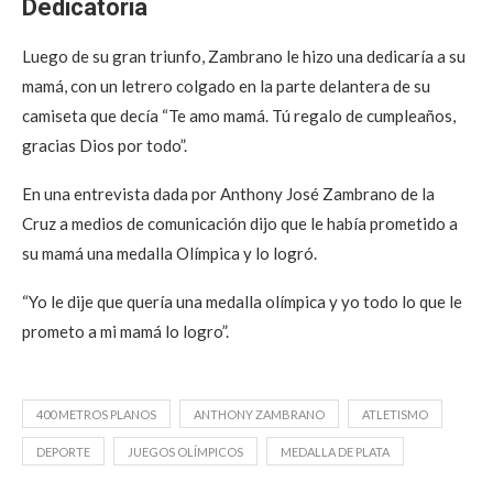
Dedicatoria
Luego de su gran triunfo, Zambrano le hizo una dedicaría a su
mamá, con un letrero colgado en la parte delantera de su
camiseta que decía “Te amo mamá. Tú regalo de cumpleaños,
gracias Dios por todo”.
En una entrevista dada por Anthony José Zambrano de la
Cruz a medios de comunicación dijo que le había prometido a
su mamá una medalla Olímpica y lo logró.
“Yo le dije que quería una medalla olímpica y yo todo lo que le
prometo a mi mamá lo logro”.
400 METROS PLANOS
ANTHONY ZAMBRANO
ATLETISMO
DEPORTE
JUEGOS OLÍMPICOS
MEDALLA DE PLATA