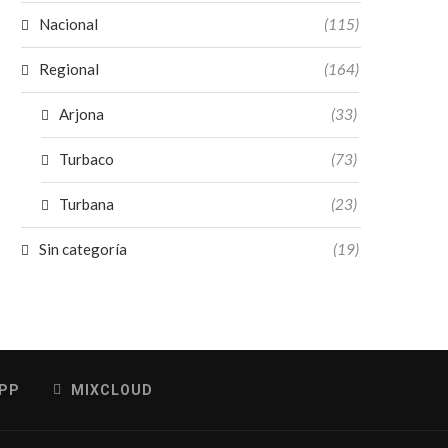
Nacional
(115)
Regional
(164)
Arjona
(33)
Turbaco
(73)
Turbana
(23)
Sin categoría
(19)
PP
MIXCLOUD