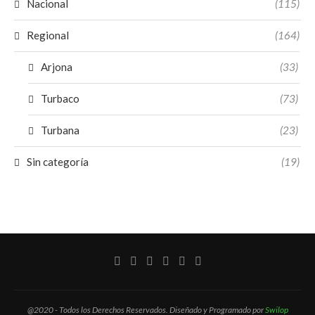
Nacional
(115)
Regional
(164)
Arjona
(33)
Turbaco
(73)
Turbana
(23)
Sin categoría
(19)
@2020 - Todos los Derechos Reservados. Diseñado y Programado por
Swilop